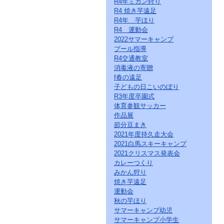
R4年ミカン狩り
ー
R4 焼き芋遠足
ジ
の
R4年 芋ほり
情
R4 運動会
報
2022サマーキャンプ
へ
プール指導
R4交通教室
消毒液の寄贈
f春の遠足
子どもの日こいのぼり
R3年度卒園式
体育参観サッカー
作品展
節分豆まき
2021年度持久走大会
2021白馬スキーキャンプ
2021クリスマス発表会
カレーつくり
みかん狩り
焼き芋遠足
運動会
秋の芋ほり
サマーキャンプ幼児
サマーキャンプ小学生