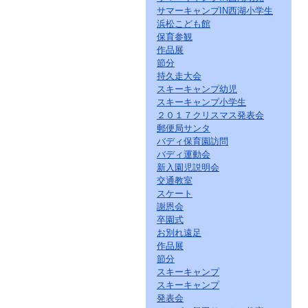
サマーキャンプIN西湖小学生
浜松こども館
保育参観
作品展
節分
持久走大会
スキーキャンプ幼児
スキーキャンプ小学生
２０１７クリスマス発表会
郵便局サンタ
バディ保育園訪問
バディ運動会
新入園児説明会
交通教室
スケート
謝恩会
卒園式
お別れ遠足
作品展
節分
スキーキャンプ
スキーキャンプ
発表会