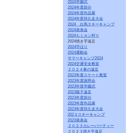
直
2024卒園式
接
2024年度節分
本
2024年度作品展
文
2024年度持久走大会
を
2024 白馬スキーキャンプ
ご
2024発表会
覧
2024もミカン狩り
に
な
2024焼き芋遠足
る
2024芋ほり
か
2024運動会
た
サマーキャンプ2024
は
2024交通安全教室
「こ
２０２４春の遠足
の
2023年度スケート教室
ペ
2023年度謝恩会
ー
ジ
2023年度卒園式
の
2023親子遠足
情
2023年度節分
報
2023年度作品展
へ」
2023年度持久走大会
と
202３スキーキャンプ
い
2023発表会
う
２０２３カレーパーティー
リ
２０２３焼き芋遠足
ン