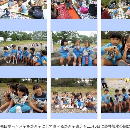
先日掘ったお芋を焼き芋にして食べる焼き芋遠足を11月5日に袋井親水公園