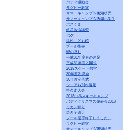
バディ運動会
ラグビー教室
サマーキャンプIN西湖幼児
サマーキャンプIN西湖小学生
ポスくま
救急救命講習
七夕
浜松こども館
プール指導
鯉のぼり
平成31年度春の遠足
平成31年度入園式
2019スケート教室
30年度謝恩会
30年度卒園式
シニアお別れ遠足
持久走大会
2018白馬スキーキャンプ
バディクリスマス発表会2018
ミカン狩り
焼き芋遠足
プール指導終了しました。
ラグビー教室
サマーキャンプIN西湖幼児