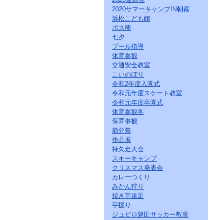
2020サマーキャンプIN朝霧
浜松こども館
ポス熊
七夕
プール指導
体育参観
交通安全教室
こいのぼり
令和2年度入園式
令和元年度スケート教室
令和元年度卒園式
体育参観冬
保育参観
節分祭
作品展
持久走大会
スキーキャンプ
クリスマス発表会
カレーつくり
みかん狩り
焼き芋遠足
芋掘り
ジュビロ磐田サッカー教室