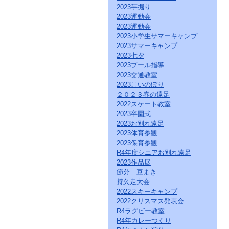
ク
2023芋掘り
を
2023運動会
ク
2023運動会
リ
2023小学生サマーキャンプ
ッ
2023サマーキャンプ
ク
2023七夕
し
2023プール指導
て
2023交通教室
く
だ
2023こいのぼり
さ
２０２３春の遠足
い。
2022スケート教室
サ
2023卒園式
イ
2023お別れ遠足
ト
2023体育参観
共
2023保育参観
通
R4年度シニアお別れ遠足
の
2023作品展
メ
ニ
節分 豆まき
ュ
持久走大会
ー
2022スキーキャンプ
へ
2022クリスマス発表会
こ
R4ラグビー教室
の
R4年カレーつくり
ペ