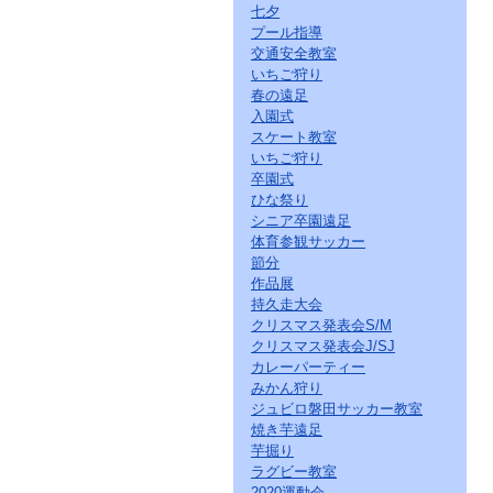
七夕
プール指導
交通安全教室
いちご狩り
春の遠足
入園式
スケート教室
いちご狩り
卒園式
ひな祭り
シニア卒園遠足
体育参観サッカー
節分
作品展
持久走大会
クリスマス発表会S/M
クリスマス発表会J/SJ
カレーパーティー
みかん狩り
ジュビロ磐田サッカー教室
焼き芋遠足
芋掘り
ラグビー教室
2020運動会