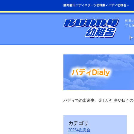
こ
ペ
静岡磐田バディスポーツ幼稚園＜バディ幼稚舎＞
の
ー
ペ
ジ
ー
の
磐田
ジ
先
ツと
は、
頭
共
へ
通
の
メ
ニ
ュ
ー
を
読
み
飛
ば
す
こ
バディでの出来事、楽しい行事や日々の
と
が
で
き
カテゴリ
ま
す。
20254謝恩会