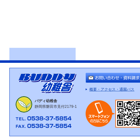
概要・アクセス・通園バス
バディ幼稚舎
静岡県磐田市見付2179-1