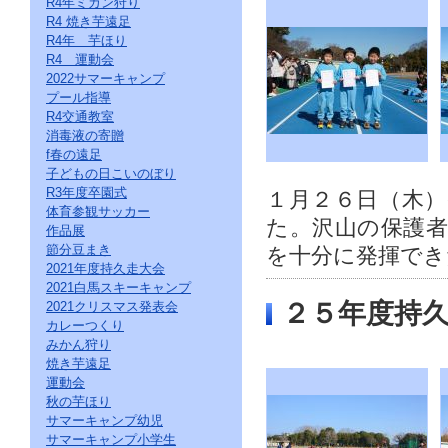
R4年ミカン狩り
ー
R4 焼き芋遠足
ジ
の
R4年 芋ほり
情
R4 運動会
報
2022サマーキャンプ
へ
プール指導
R4交通教室
消毒液の寄贈
f春の遠足
子どもの日こいのぼり
R3年度卒園式
１月２６日（木
体育参観サッカー
た。沢山の保護
作品展
節分豆まき
を十分に発揮でき
2021年度持久走大会
2021白馬スキーキャンプ
２５年度持
2021クリスマス発表会
カレーつくり
みかん狩り
焼き芋遠足
運動会
秋の芋ほり
サマーキャンプ幼児
サマーキャンプ小学生