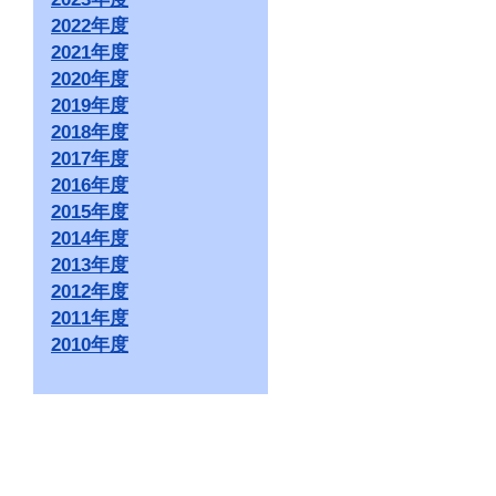
2022年度
2021年度
2020年度
2019年度
2018年度
2017年度
2016年度
2015年度
2014年度
2013年度
2012年度
2011年度
2010年度