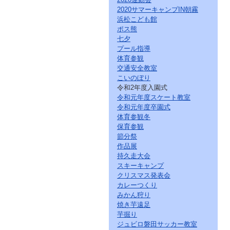
2020サマーキャンプIN朝霧
浜松こども館
ポス熊
七夕
プール指導
体育参観
交通安全教室
こいのぼり
令和2年度入園式
令和元年度スケート教室
令和元年度卒園式
体育参観冬
保育参観
節分祭
作品展
持久走大会
スキーキャンプ
クリスマス発表会
カレーつくり
みかん狩り
焼き芋遠足
芋掘り
ジュビロ磐田サッカー教室