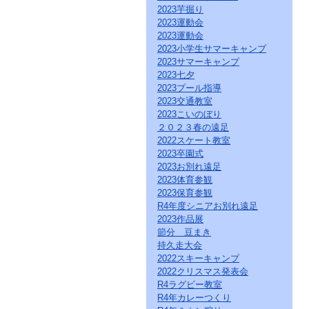
ク
2023芋掘り
を
2023運動会
ク
2023運動会
リ
2023小学生サマーキャンプ
ッ
2023サマーキャンプ
ク
2023七夕
し
2023プール指導
て
2023交通教室
く
だ
2023こいのぼり
さ
２０２３春の遠足
い。
2022スケート教室
サ
2023卒園式
イ
2023お別れ遠足
ト
2023体育参観
共
2023保育参観
通
R4年度シニアお別れ遠足
の
2023作品展
メ
ニ
節分 豆まき
ュ
持久走大会
ー
2022スキーキャンプ
へ
2022クリスマス発表会
こ
R4ラグビー教室
の
R4年カレーつくり
ペ