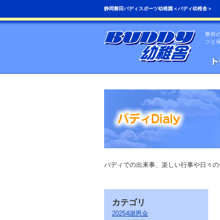
こ
ペ
静岡磐田バディスポーツ幼稚園＜バディ幼稚舎＞
の
ー
ペ
ジ
ー
の
磐田
ジ
先
ツと
は、
頭
共
へ
通
の
メ
ニ
ュ
ー
を
読
み
飛
ば
す
こ
バディでの出来事、楽しい行事や日々の
と
が
で
き
カテゴリ
ま
す。
20254謝恩会