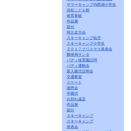
サマーキャンプIN西湖小学生
浜松こども館
保育参観
作品展
節分
持久走大会
スキーキャンプ幼児
スキーキャンプ小学生
２０１７クリスマス発表会
郵便局サンタ
バディ保育園訪問
バディ運動会
新入園児説明会
交通教室
スケート
謝恩会
卒園式
お別れ遠足
作品展
節分
スキーキャンプ
スキーキャンプ
発表会