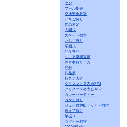
七夕
プール指導
交通安全教室
いちご狩り
春の遠足
入園式
スケート教室
いちご狩り
卒園式
ひな祭り
シニア卒園遠足
体育参観サッカー
節分
作品展
持久走大会
クリスマス発表会S/M
クリスマス発表会J/SJ
カレーパーティー
みかん狩り
ジュビロ磐田サッカー教室
焼き芋遠足
芋掘り
ラグビー教室
2020運動会