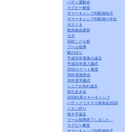
バディ運動会
ラグビー教室
サマーキャンプIN西湖幼児
サマーキャンプIN西湖小学生
ポスくま
救急救命講習
七夕
浜松こども館
プール指導
鯉のぼり
平成31年度春の遠足
平成31年度入園式
2019スケート教室
30年度謝恩会
30年度卒園式
シニアお別れ遠足
持久走大会
2018白馬スキーキャンプ
バディクリスマス発表会2018
ミカン狩り
焼き芋遠足
プール指導終了しました。
ラグビー教室
サマーキャンプIN西湖幼児