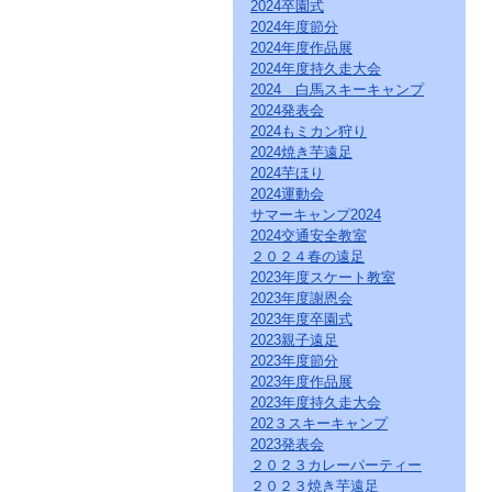
直
2024卒園式
接
2024年度節分
本
2024年度作品展
文
2024年度持久走大会
を
2024 白馬スキーキャンプ
ご
2024発表会
覧
2024もミカン狩り
に
な
2024焼き芋遠足
る
2024芋ほり
か
2024運動会
た
サマーキャンプ2024
は
2024交通安全教室
「こ
２０２４春の遠足
の
2023年度スケート教室
ペ
2023年度謝恩会
ー
ジ
2023年度卒園式
の
2023親子遠足
情
2023年度節分
報
2023年度作品展
へ」
2023年度持久走大会
と
202３スキーキャンプ
い
2023発表会
う
２０２３カレーパーティー
リ
２０２３焼き芋遠足
ン