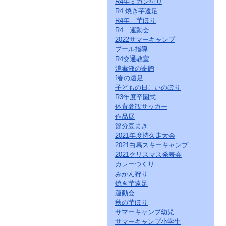
R4年ミカン狩り
ー
R4 焼き芋遠足
ジ
の
R4年 芋ほり
情
R4 運動会
報
2022サマーキャンプ
へ
プール指導
R4交通教室
消毒液の寄贈
f春の遠足
子どもの日こいのぼり
R3年度卒園式
体育参観サッカー
作品展
節分豆まき
2021年度持久走大会
2021白馬スキーキャンプ
2021クリスマス発表会
カレーつくり
みかん狩り
焼き芋遠足
運動会
秋の芋ほり
サマーキャンプ幼児
サマーキャンプ小学生