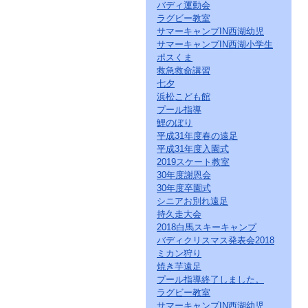
バディ運動会
ラグビー教室
サマーキャンプIN西湖幼児
サマーキャンプIN西湖小学生
ポスくま
救急救命講習
七夕
浜松こども館
プール指導
鯉のぼり
平成31年度春の遠足
平成31年度入園式
2019スケート教室
30年度謝恩会
30年度卒園式
シニアお別れ遠足
持久走大会
2018白馬スキーキャンプ
バディクリスマス発表会2018
ミカン狩り
焼き芋遠足
プール指導終了しました。
ラグビー教室
サマーキャンプIN西湖幼児