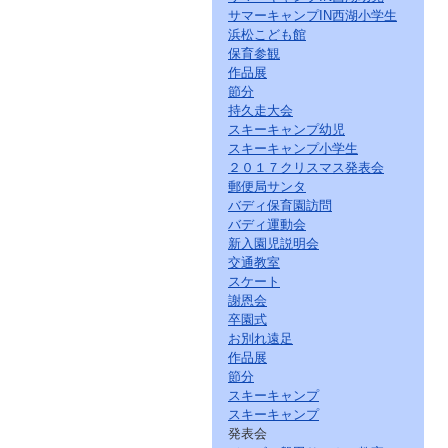
サマーキャンプIN西湖小学生
浜松こども館
保育参観
作品展
節分
持久走大会
スキーキャンプ幼児
スキーキャンプ小学生
２０１７クリスマス発表会
郵便局サンタ
バディ保育園訪問
バディ運動会
新入園児説明会
交通教室
スケート
謝恩会
卒園式
お別れ遠足
作品展
節分
スキーキャンプ
スキーキャンプ
発表会