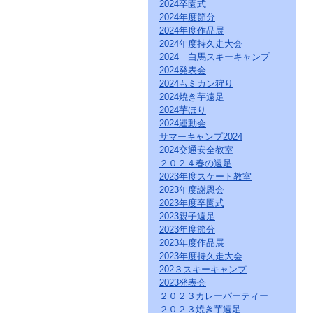
直
2024卒園式
接
2024年度節分
本
2024年度作品展
文
2024年度持久走大会
を
2024 白馬スキーキャンプ
ご
2024発表会
覧
2024もミカン狩り
に
な
2024焼き芋遠足
る
2024芋ほり
か
2024運動会
た
サマーキャンプ2024
は
2024交通安全教室
「こ
２０２４春の遠足
の
2023年度スケート教室
ペ
2023年度謝恩会
ー
ジ
2023年度卒園式
の
2023親子遠足
情
2023年度節分
報
2023年度作品展
へ」
2023年度持久走大会
と
202３スキーキャンプ
い
2023発表会
う
２０２３カレーパーティー
リ
２０２３焼き芋遠足
ン