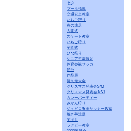
七夕
プール指導
交通安全教室
いちご狩り
春の遠足
入園式
スケート教室
いちご狩り
卒園式
ひな祭り
シニア卒園遠足
体育参観サッカー
節分
作品展
持久走大会
クリスマス発表会S/M
クリスマス発表会J/SJ
カレーパーティー
みかん狩り
ジュビロ磐田サッカー教室
焼き芋遠足
芋掘り
ラグビー教室
2020運動会