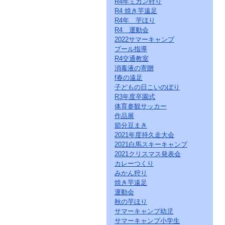
R4年ミカン狩り
ー
R4 焼き芋遠足
ジ
の
R4年 芋ほり
情
R4 運動会
報
2022サマーキャンプ
へ
プール指導
R4交通教室
消毒液の寄贈
f春の遠足
子どもの日こいのぼり
R3年度卒園式
体育参観サッカー
作品展
節分豆まき
2021年度持久走大会
2021白馬スキーキャンプ
2021クリスマス発表会
カレーつくり
みかん狩り
焼き芋遠足
運動会
秋の芋ほり
サマーキャンプ幼児
サマーキャンプ小学生