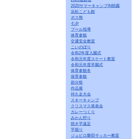
2020サマーキャンプIN朝霧
浜松こども館
ポス熊
七夕
プール指導
体育参観
交通安全教室
こいのぼり
令和2年度入園式
令和元年度スケート教室
令和元年度卒園式
体育参観冬
保育参観
節分祭
作品展
持久走大会
スキーキャンプ
クリスマス発表会
カレーつくり
みかん狩り
焼き芋遠足
芋掘り
ジュビロ磐田サッカー教室