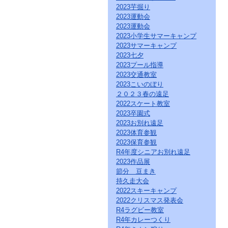
ク
2023芋掘り
を
2023運動会
ク
2023運動会
リ
2023小学生サマーキャンプ
ッ
2023サマーキャンプ
ク
2023七夕
し
2023プール指導
て
2023交通教室
く
だ
2023こいのぼり
さ
２０２３春の遠足
い。
2022スケート教室
サ
2023卒園式
イ
2023お別れ遠足
ト
2023体育参観
共
2023保育参観
通
R4年度シニアお別れ遠足
の
2023作品展
メ
ニ
節分 豆まき
ュ
持久走大会
ー
2022スキーキャンプ
へ
2022クリスマス発表会
こ
R4ラグビー教室
の
R4年カレーつくり
ペ