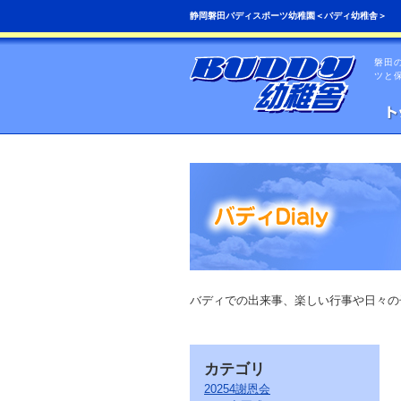
こ
ペ
静岡磐田バディスポーツ幼稚園＜バディ幼稚舎＞
の
ー
ペ
ジ
ー
の
磐田
ジ
先
ツと
は、
頭
共
へ
通
の
メ
ニ
ュ
ー
を
読
み
飛
ば
す
こ
バディでの出来事、楽しい行事や日々の
と
が
で
き
カテゴリ
ま
す。
20254謝恩会