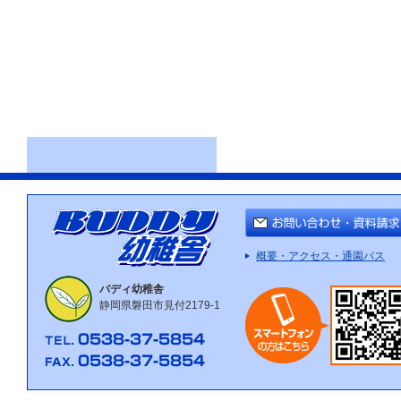
概要・アクセス・通園バス
バディ幼稚舎
静岡県磐田市見付2179-1