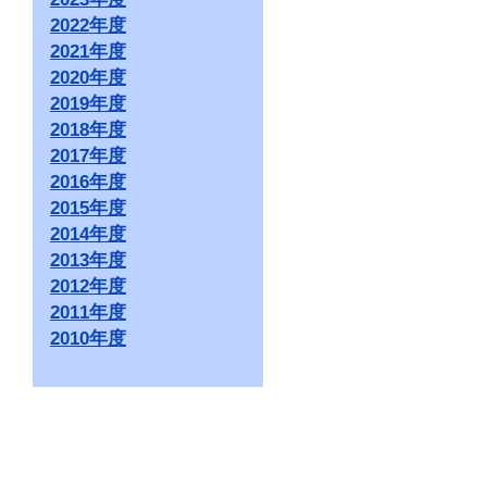
2022年度
2021年度
2020年度
2019年度
2018年度
2017年度
2016年度
2015年度
2014年度
2013年度
2012年度
2011年度
2010年度