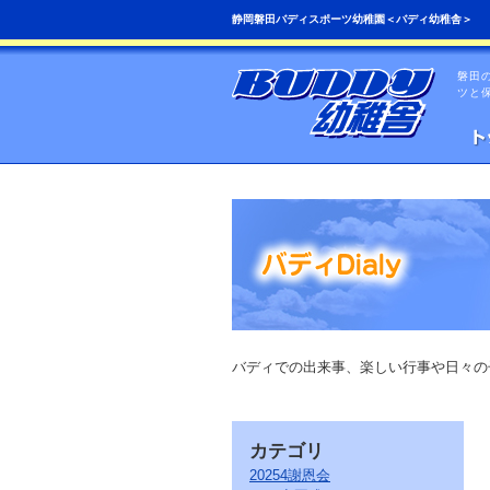
こ
ペ
静岡磐田バディスポーツ幼稚園＜バディ幼稚舎＞
の
ー
ペ
ジ
ー
の
磐田
ジ
先
ツと
は、
頭
共
へ
通
の
メ
ニ
ュ
ー
を
読
み
飛
ば
す
こ
バディでの出来事、楽しい行事や日々の
と
が
で
き
カテゴリ
ま
す。
20254謝恩会