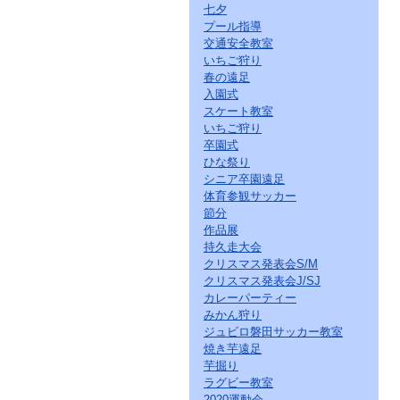
七夕
プール指導
交通安全教室
いちご狩り
春の遠足
入園式
スケート教室
いちご狩り
卒園式
ひな祭り
シニア卒園遠足
体育参観サッカー
節分
作品展
持久走大会
クリスマス発表会S/M
クリスマス発表会J/SJ
カレーパーティー
みかん狩り
ジュビロ磐田サッカー教室
焼き芋遠足
芋掘り
ラグビー教室
2020運動会