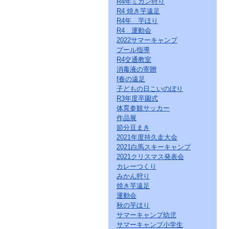
R4年ミカン狩り
ー
R4 焼き芋遠足
ジ
の
R4年 芋ほり
情
R4 運動会
報
2022サマーキャンプ
へ
プール指導
R4交通教室
消毒液の寄贈
f春の遠足
子どもの日こいのぼり
R3年度卒園式
体育参観サッカー
作品展
節分豆まき
2021年度持久走大会
2021白馬スキーキャンプ
2021クリスマス発表会
カレーつくり
みかん狩り
焼き芋遠足
運動会
秋の芋ほり
サマーキャンプ幼児
サマーキャンプ小学生