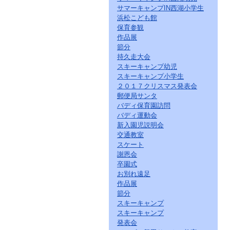
サマーキャンプIN西湖小学生
浜松こども館
保育参観
作品展
節分
持久走大会
スキーキャンプ幼児
スキーキャンプ小学生
２０１７クリスマス発表会
郵便局サンタ
バディ保育園訪問
バディ運動会
新入園児説明会
交通教室
スケート
謝恩会
卒園式
お別れ遠足
作品展
節分
スキーキャンプ
スキーキャンプ
発表会