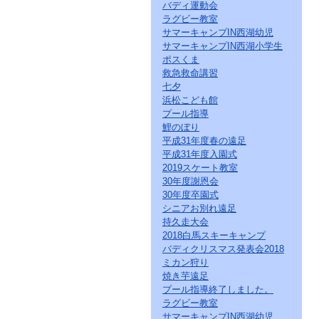
バディ運動会
ラグビー教室
サマーキャンプIN西湖幼児
サマーキャンプIN西湖小学生
ポスくま
救急救命講習
七夕
浜松こども館
プール指導
鯉のぼり
平成31年度春の遠足
平成31年度入園式
2019スケート教室
30年度謝恩会
30年度卒園式
シニアお別れ遠足
持久走大会
2018白馬スキーキャンプ
バディクリスマス発表会2018
ミカン狩り
焼き芋遠足
プール指導終了しました。
ラグビー教室
サマーキャンプIN西湖幼児