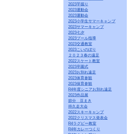
ク
2023芋掘り
を
2023運動会
ク
2023運動会
リ
2023小学生サマーキャンプ
ッ
2023サマーキャンプ
ク
2023七夕
し
2023プール指導
て
2023交通教室
く
だ
2023こいのぼり
さ
２０２３春の遠足
い。
2022スケート教室
サ
2023卒園式
イ
2023お別れ遠足
ト
2023体育参観
共
2023保育参観
通
R4年度シニアお別れ遠足
の
2023作品展
メ
ニ
節分 豆まき
ュ
持久走大会
ー
2022スキーキャンプ
へ
2022クリスマス発表会
こ
R4ラグビー教室
の
R4年カレーつくり
ペ