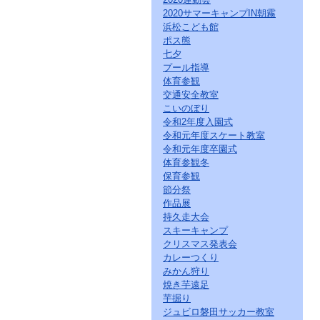
2020サマーキャンプIN朝霧
浜松こども館
ポス熊
七夕
プール指導
体育参観
交通安全教室
こいのぼり
令和2年度入園式
令和元年度スケート教室
令和元年度卒園式
体育参観冬
保育参観
節分祭
作品展
持久走大会
スキーキャンプ
クリスマス発表会
カレーつくり
みかん狩り
焼き芋遠足
芋掘り
ジュビロ磐田サッカー教室