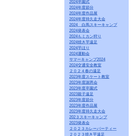
直
2024卒園式
接
2024年度節分
本
2024年度作品展
文
2024年度持久走大会
を
2024 白馬スキーキャンプ
ご
2024発表会
覧
2024もミカン狩り
に
な
2024焼き芋遠足
る
2024芋ほり
か
2024運動会
た
サマーキャンプ2024
は
2024交通安全教室
「こ
２０２４春の遠足
の
2023年度スケート教室
ペ
2023年度謝恩会
ー
ジ
2023年度卒園式
の
2023親子遠足
情
2023年度節分
報
2023年度作品展
へ」
2023年度持久走大会
と
202３スキーキャンプ
い
2023発表会
う
２０２３カレーパーティー
リ
２０２３焼き芋遠足
ン