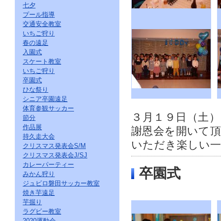
七夕
プール指導
交通安全教室
いちご狩り
春の遠足
入園式
スケート教室
いちご狩り
卒園式
ひな祭り
シニア卒園遠足
体育参観サッカー
３月１９日（土
節分
作品展
謝恩会を開いて
持久走大会
いただき楽しい
クリスマス発表会S/M
クリスマス発表会J/SJ
カレーパーティー
卒園式
みかん狩り
ジュビロ磐田サッカー教室
焼き芋遠足
芋掘り
ラグビー教室
2020運動会