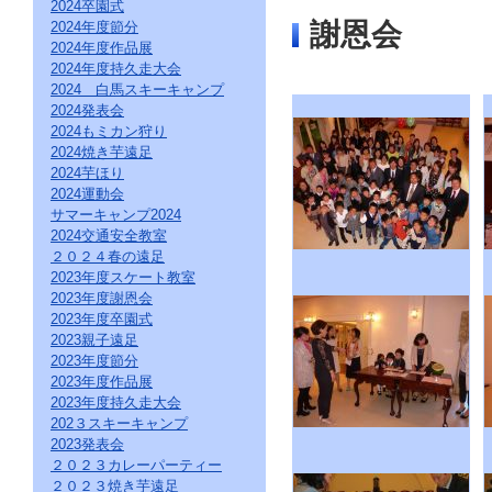
直
2024卒園式
接
謝恩会
2024年度節分
本
2024年度作品展
文
2024年度持久走大会
を
2024 白馬スキーキャンプ
ご
2024発表会
覧
2024もミカン狩り
に
な
2024焼き芋遠足
る
2024芋ほり
か
2024運動会
た
サマーキャンプ2024
は
2024交通安全教室
「こ
２０２４春の遠足
の
2023年度スケート教室
ペ
2023年度謝恩会
ー
ジ
2023年度卒園式
の
2023親子遠足
情
2023年度節分
報
2023年度作品展
へ」
2023年度持久走大会
と
202３スキーキャンプ
い
2023発表会
う
２０２３カレーパーティー
リ
２０２３焼き芋遠足
ン