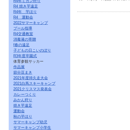
R4年ミカン狩り
ー
R4 焼き芋遠足
ジ
の
R4年 芋ほり
情
R4 運動会
報
2022サマーキャンプ
へ
プール指導
R4交通教室
消毒液の寄贈
f春の遠足
子どもの日こいのぼり
R3年度卒園式
体育参観サッカー
作品展
節分豆まき
2021年度持久走大会
2021白馬スキーキャンプ
2021クリスマス発表会
カレーつくり
みかん狩り
焼き芋遠足
運動会
秋の芋ほり
サマーキャンプ幼児
サマーキャンプ小学生