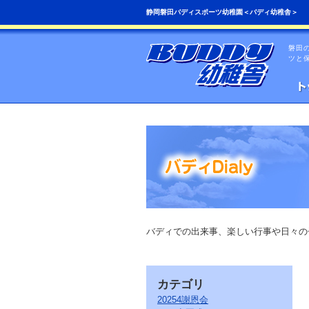
こ
ペ
静岡磐田バディスポーツ幼稚園＜バディ幼稚舎＞
の
ー
ペ
ジ
ー
の
磐田
ジ
先
ツと
は、
頭
共
へ
通
の
メ
ニ
ュ
ー
を
読
み
飛
ば
す
こ
バディでの出来事、楽しい行事や日々の
と
が
で
き
カテゴリ
ま
す。
20254謝恩会