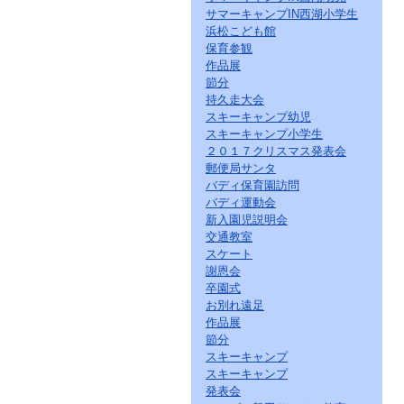
サマーキャンプIN西湖小学生
浜松こども館
保育参観
作品展
節分
持久走大会
スキーキャンプ幼児
スキーキャンプ小学生
２０１７クリスマス発表会
郵便局サンタ
バディ保育園訪問
バディ運動会
新入園児説明会
交通教室
スケート
謝恩会
卒園式
お別れ遠足
作品展
節分
スキーキャンプ
スキーキャンプ
発表会