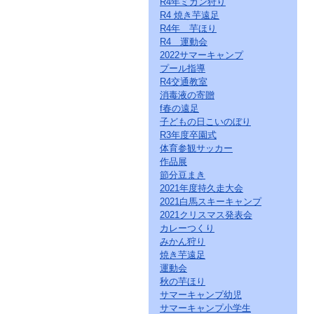
R4年ミカン狩り
ー
R4 焼き芋遠足
ジ
の
R4年 芋ほり
情
R4 運動会
報
2022サマーキャンプ
へ
プール指導
R4交通教室
消毒液の寄贈
f春の遠足
子どもの日こいのぼり
R3年度卒園式
体育参観サッカー
作品展
節分豆まき
2021年度持久走大会
2021白馬スキーキャンプ
2021クリスマス発表会
カレーつくり
みかん狩り
焼き芋遠足
運動会
秋の芋ほり
サマーキャンプ幼児
サマーキャンプ小学生