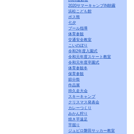
2020サマーキャンプIN朝霧
浜松こども館
ポス熊
七夕
プール指導
体育参観
交通安全教室
こいのぼり
令和2年度入園式
令和元年度スケート教室
令和元年度卒園式
体育参観冬
保育参観
節分祭
作品展
持久走大会
スキーキャンプ
クリスマス発表会
カレーつくり
みかん狩り
焼き芋遠足
芋掘り
ジュビロ磐田サッカー教室