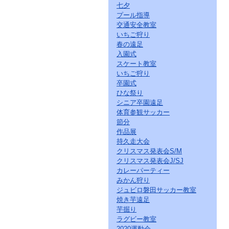
七夕
プール指導
交通安全教室
いちご狩り
春の遠足
入園式
スケート教室
いちご狩り
卒園式
ひな祭り
シニア卒園遠足
体育参観サッカー
節分
作品展
持久走大会
クリスマス発表会S/M
クリスマス発表会J/SJ
カレーパーティー
みかん狩り
ジュビロ磐田サッカー教室
焼き芋遠足
芋掘り
ラグビー教室
2020運動会