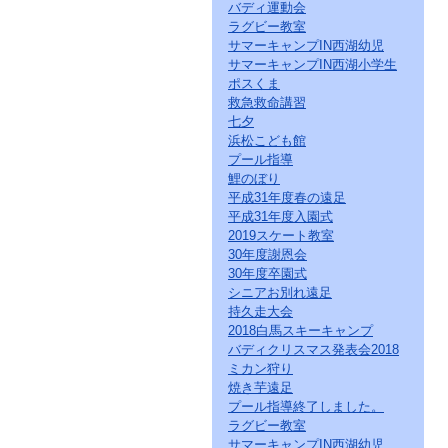
バディ運動会
ラグビー教室
サマーキャンプIN西湖幼児
サマーキャンプIN西湖小学生
ポスくま
救急救命講習
七夕
浜松こども館
プール指導
鯉のぼり
平成31年度春の遠足
平成31年度入園式
2019スケート教室
30年度謝恩会
30年度卒園式
シニアお別れ遠足
持久走大会
2018白馬スキーキャンプ
バディクリスマス発表会2018
ミカン狩り
焼き芋遠足
プール指導終了しました。
ラグビー教室
サマーキャンプIN西湖幼児