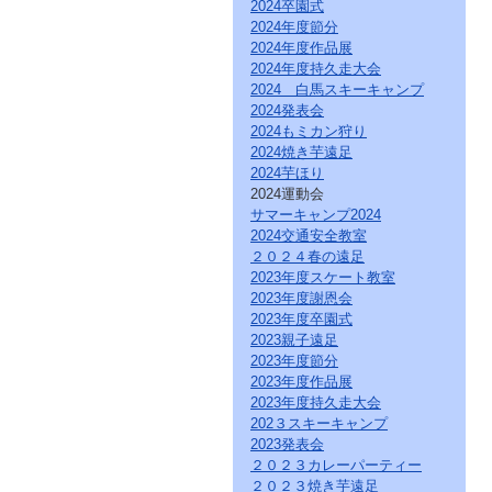
直
2024卒園式
接
2024年度節分
本
2024年度作品展
文
2024年度持久走大会
を
2024 白馬スキーキャンプ
ご
2024発表会
覧
2024もミカン狩り
に
な
2024焼き芋遠足
る
2024芋ほり
か
2024運動会
た
サマーキャンプ2024
は
2024交通安全教室
「こ
２０２４春の遠足
の
2023年度スケート教室
ペ
2023年度謝恩会
ー
ジ
2023年度卒園式
の
2023親子遠足
情
2023年度節分
報
2023年度作品展
へ」
2023年度持久走大会
と
202３スキーキャンプ
い
2023発表会
う
２０２３カレーパーティー
リ
２０２３焼き芋遠足
ン