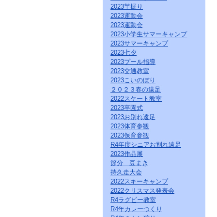
ク
2023芋掘り
を
2023運動会
ク
2023運動会
リ
2023小学生サマーキャンプ
ッ
2023サマーキャンプ
ク
2023七夕
し
2023プール指導
て
2023交通教室
く
だ
2023こいのぼり
さ
２０２３春の遠足
い。
2022スケート教室
サ
2023卒園式
イ
2023お別れ遠足
ト
2023体育参観
共
2023保育参観
通
R4年度シニアお別れ遠足
の
2023作品展
メ
ニ
節分 豆まき
ュ
持久走大会
ー
2022スキーキャンプ
へ
2022クリスマス発表会
こ
R4ラグビー教室
の
R4年カレーつくり
ペ