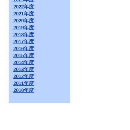
2022年度
2021年度
2020年度
2019年度
2018年度
2017年度
2016年度
2015年度
2014年度
2013年度
2012年度
2011年度
2010年度