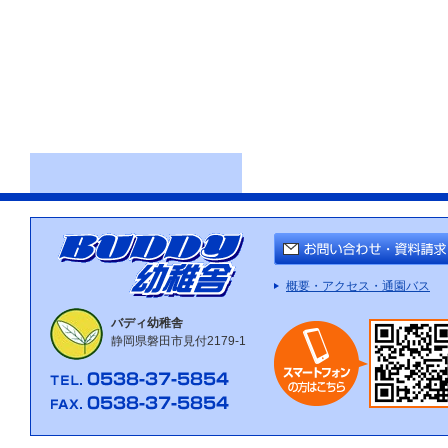
概要・アクセス・通園バス
バディ幼稚舎
静岡県磐田市見付2179-1