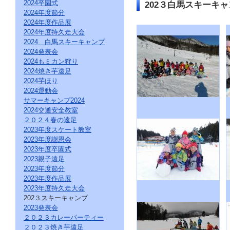
直
2024卒園式
202３白馬スキーキ
接
2024年度節分
本
2024年度作品展
文
2024年度持久走大会
を
2024 白馬スキーキャンプ
ご
2024発表会
覧
2024もミカン狩り
に
な
2024焼き芋遠足
る
2024芋ほり
か
2024運動会
た
サマーキャンプ2024
は
2024交通安全教室
「こ
２０２４春の遠足
の
2023年度スケート教室
ペ
2023年度謝恩会
ー
ジ
2023年度卒園式
の
2023親子遠足
情
2023年度節分
報
2023年度作品展
へ」
2023年度持久走大会
と
202３スキーキャンプ
い
2023発表会
う
２０２３カレーパーティー
リ
２０２３焼き芋遠足
ン