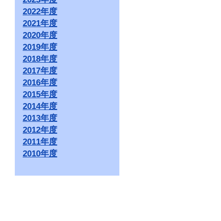
2022年度
2021年度
2020年度
2019年度
2018年度
2017年度
2016年度
2015年度
2014年度
2013年度
2012年度
2011年度
2010年度