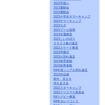
ク
2023芋掘り
を
2023運動会
ク
2023運動会
リ
2023小学生サマーキャンプ
ッ
2023サマーキャンプ
ク
2023七夕
し
2023プール指導
て
2023交通教室
く
だ
2023こいのぼり
さ
２０２３春の遠足
い。
2022スケート教室
サ
2023卒園式
イ
2023お別れ遠足
ト
2023体育参観
共
2023保育参観
通
R4年度シニアお別れ遠足
の
2023作品展
メ
ニ
節分 豆まき
ュ
持久走大会
ー
2022スキーキャンプ
へ
2022クリスマス発表会
こ
R4ラグビー教室
の
R4年カレーつくり
ペ