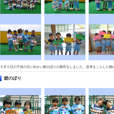
５月５日の子供の日に向かい鯉のぼりの製作をしました。思考をこらした鯉
鯉のぼり