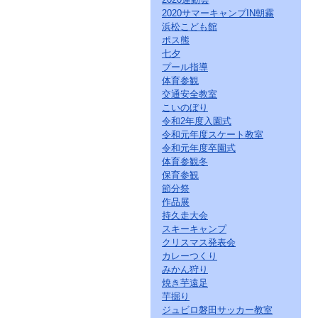
2020サマーキャンプIN朝霧
浜松こども館
ポス熊
七夕
プール指導
体育参観
交通安全教室
こいのぼり
令和2年度入園式
令和元年度スケート教室
令和元年度卒園式
体育参観冬
保育参観
節分祭
作品展
持久走大会
スキーキャンプ
クリスマス発表会
カレーつくり
みかん狩り
焼き芋遠足
芋掘り
ジュビロ磐田サッカー教室