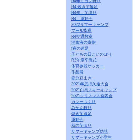
R4年ミカン狩り
ー
R4 焼き芋遠足
ジ
の
R4年 芋ほり
情
R4 運動会
報
2022サマーキャンプ
へ
プール指導
R4交通教室
消毒液の寄贈
f春の遠足
子どもの日こいのぼり
R3年度卒園式
体育参観サッカー
作品展
節分豆まき
2021年度持久走大会
2021白馬スキーキャンプ
2021クリスマス発表会
カレーつくり
みかん狩り
焼き芋遠足
運動会
秋の芋ほり
サマーキャンプ幼児
サマーキャンプ小学生