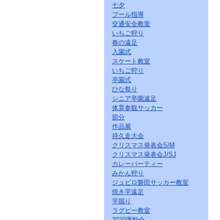
七夕
プール指導
交通安全教室
いちご狩り
春の遠足
入園式
スケート教室
いちご狩り
卒園式
ひな祭り
シニア卒園遠足
体育参観サッカー
節分
作品展
持久走大会
クリスマス発表会S/M
クリスマス発表会J/SJ
カレーパーティー
みかん狩り
ジュビロ磐田サッカー教室
焼き芋遠足
芋掘り
ラグビー教室
2020運動会