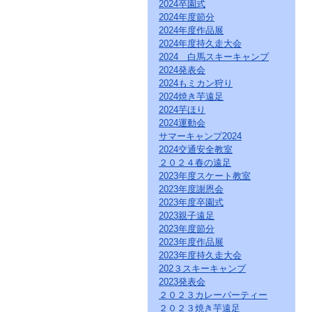
直
2024卒園式
接
2024年度節分
本
2024年度作品展
文
2024年度持久走大会
を
2024 白馬スキーキャンプ
ご
2024発表会
覧
2024もミカン狩り
に
な
2024焼き芋遠足
る
2024芋ほり
か
2024運動会
た
サマーキャンプ2024
は
2024交通安全教室
「こ
２０２４春の遠足
の
2023年度スケート教室
ペ
2023年度謝恩会
ー
ジ
2023年度卒園式
の
2023親子遠足
情
2023年度節分
報
2023年度作品展
へ」
2023年度持久走大会
と
202３スキーキャンプ
い
2023発表会
う
２０２３カレーパーティー
リ
２０２３焼き芋遠足
ン