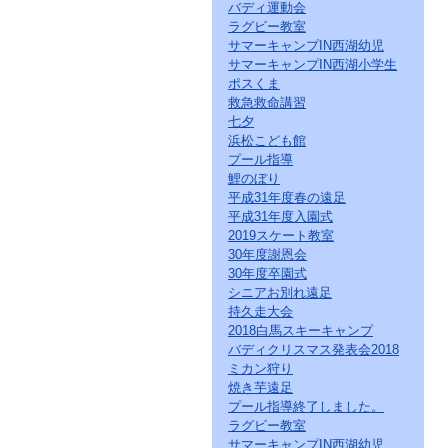
バディ運動会
ラグビー教室
サマーキャンプIN西湖幼児
サマーキャンプIN西湖小学生
ポスくま
救急救命講習
七夕
浜松こども館
プール指導
鯉のぼり
平成31年度春の遠足
平成31年度入園式
2019スケート教室
30年度謝恩会
30年度卒園式
シニアお別れ遠足
持久走大会
2018白馬スキーキャンプ
バディクリスマス発表会2018
ミカン狩り
焼き芋遠足
プール指導終了しました。
ラグビー教室
サマーキャンプIN西湖幼児