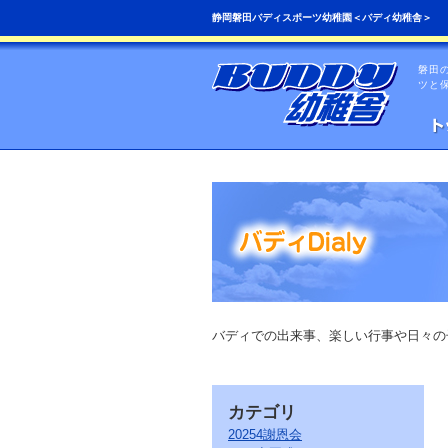
こ
ペ
静岡磐田バディスポーツ幼稚園＜バディ幼稚舎＞
の
ー
ペ
ジ
ー
の
磐田
ジ
先
ツと
は、
頭
共
へ
通
の
メ
ニ
ュ
ー
を
読
み
飛
ば
す
こ
バディでの出来事、楽しい行事や日々の
と
が
で
き
カテゴリ
ま
す。
20254謝恩会