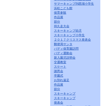
サマーキャンプIN西湖小学生
浜松こども館
保育参観
作品展
節分
持久走大会
スキーキャンプ幼児
スキーキャンプ小学生
２０１７クリスマス発表会
郵便局サンタ
バディ保育園訪問
バディ運動会
新入園児説明会
交通教室
スケート
謝恩会
卒園式
お別れ遠足
作品展
節分
スキーキャンプ
スキーキャンプ
発表会