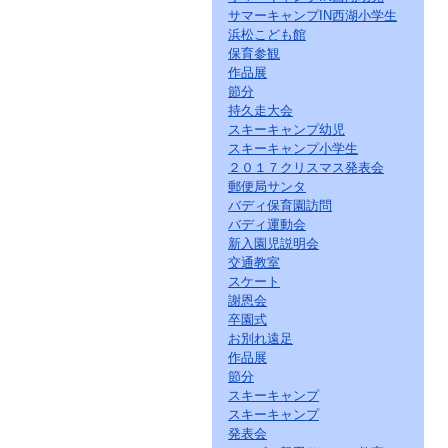
サマーキャンプIN西湖小学生
浜松こども館
保育参観
作品展
節分
持久走大会
スキーキャンプ幼児
スキーキャンプ小学生
２０１７クリスマス発表会
郵便局サンタ
バディ保育園訪問
バディ運動会
新入園児説明会
交通教室
スケート
謝恩会
卒園式
お別れ遠足
作品展
節分
スキーキャンプ
スキーキャンプ
発表会