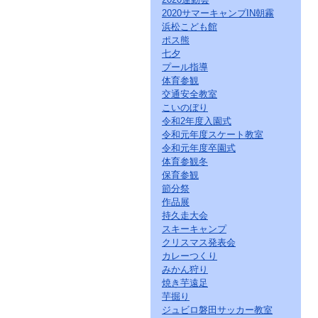
2020サマーキャンプIN朝霧
浜松こども館
ポス熊
七夕
プール指導
体育参観
交通安全教室
こいのぼり
令和2年度入園式
令和元年度スケート教室
令和元年度卒園式
体育参観冬
保育参観
節分祭
作品展
持久走大会
スキーキャンプ
クリスマス発表会
カレーつくり
みかん狩り
焼き芋遠足
芋掘り
ジュビロ磐田サッカー教室