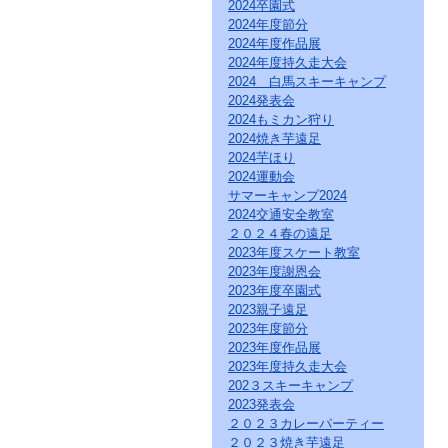
直
2024卒園式
接
2024年度節分
本
2024年度作品展
文
2024年度持久走大会
を
2024 白馬スキーキャンプ
ご
2024発表会
覧
2024もミカン狩り
に
な
2024焼き芋遠足
る
2024芋ほり
か
2024運動会
た
サマーキャンプ2024
は
2024交通安全教室
「こ
２０２４春の遠足
の
2023年度スケート教室
ペ
2023年度謝恩会
ー
ジ
2023年度卒園式
の
2023親子遠足
情
2023年度節分
報
2023年度作品展
へ」
2023年度持久走大会
と
202３スキーキャンプ
い
2023発表会
う
２０２３カレーパーティー
リ
２０２３焼き芋遠足
ン