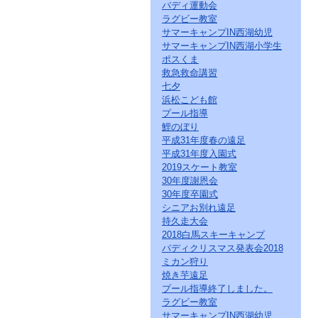
バディ運動会
ラグビー教室
サマーキャンプIN西湖幼児
サマーキャンプIN西湖小学生
ポスくま
救急救命講習
七夕
浜松こども館
プール指導
鯉のぼり
平成31年度春の遠足
平成31年度入園式
2019スケート教室
30年度謝恩会
30年度卒園式
シニアお別れ遠足
持久走大会
2018白馬スキーキャンプ
バディクリスマス発表会2018
ミカン狩り
焼き芋遠足
プール指導終了しました。
ラグビー教室
サマーキャンプIN西湖幼児