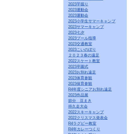
ク
2023芋掘り
を
2023運動会
ク
2023運動会
リ
2023小学生サマーキャンプ
ッ
2023サマーキャンプ
ク
2023七夕
し
2023プール指導
て
2023交通教室
く
だ
2023こいのぼり
さ
２０２３春の遠足
い。
2022スケート教室
サ
2023卒園式
イ
2023お別れ遠足
ト
2023体育参観
共
2023保育参観
通
R4年度シニアお別れ遠足
の
2023作品展
メ
ニ
節分 豆まき
ュ
持久走大会
ー
2022スキーキャンプ
へ
2022クリスマス発表会
こ
R4ラグビー教室
の
R4年カレーつくり
ペ