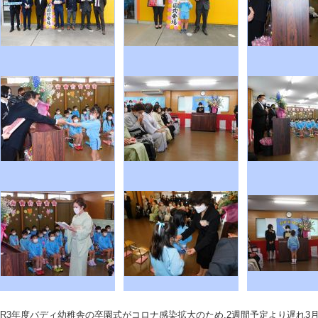
R3年度バディ幼稚舎の卒園式がコロナ感染拡大のため.2週間予定より遅れ3