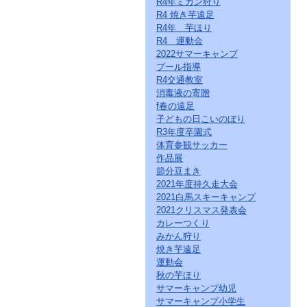
R4年ミカン狩り
ー
R4 焼き芋遠足
ジ
の
R4年 芋ほり
情
R4 運動会
報
2022サマーキャンプ
へ
プール指導
R4交通教室
消毒液の寄贈
f春の遠足
子どもの日こいのぼり
R3年度卒園式
体育参観サッカー
作品展
節分豆まき
2021年度持久走大会
2021白馬スキーキャンプ
2021クリスマス発表会
カレーつくり
みかん狩り
焼き芋遠足
運動会
秋の芋ほり
サマーキャンプ幼児
サマーキャンプ小学生