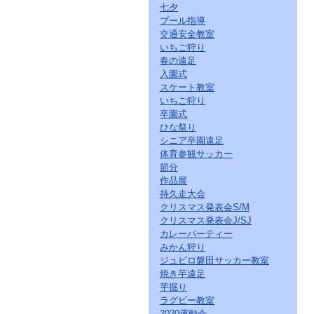
七夕
プール指導
交通安全教室
いちご狩り
春の遠足
入園式
スケート教室
いちご狩り
卒園式
ひな祭り
シニア卒園遠足
体育参観サッカー
節分
作品展
持久走大会
クリスマス発表会S/M
クリスマス発表会J/SJ
カレーパーティー
みかん狩り
ジュビロ磐田サッカー教室
焼き芋遠足
芋掘り
ラグビー教室
2020運動会