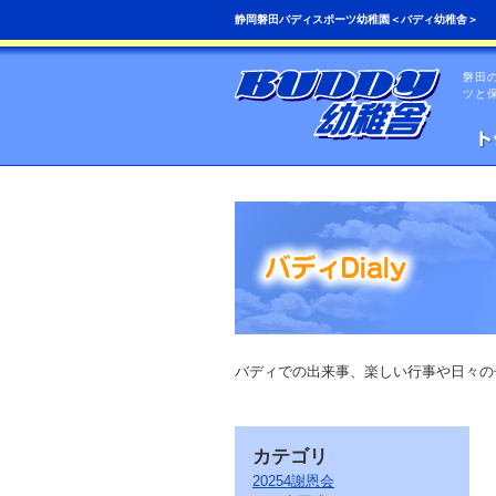
こ
ペ
静岡磐田バディスポーツ幼稚園＜バディ幼稚舎＞
の
ー
ペ
ジ
ー
の
磐田
ジ
先
ツと
は、
頭
共
へ
通
の
メ
ニ
ュ
ー
を
読
み
飛
ば
す
こ
バディでの出来事、楽しい行事や日々の
と
が
で
き
カテゴリ
ま
す。
20254謝恩会