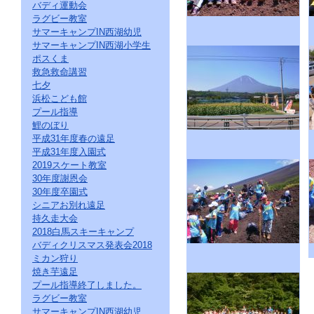
バディ運動会
ラグビー教室
サマーキャンプIN西湖幼児
サマーキャンプIN西湖小学生
ポスくま
救急救命講習
七夕
浜松こども館
プール指導
鯉のぼり
平成31年度春の遠足
平成31年度入園式
2019スケート教室
30年度謝恩会
30年度卒園式
シニアお別れ遠足
持久走大会
2018白馬スキーキャンプ
バディクリスマス発表会2018
ミカン狩り
焼き芋遠足
プール指導終了しました。
ラグビー教室
サマーキャンプIN西湖幼児