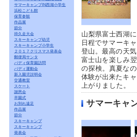
サマーキャンプIN西湖小学生
浜松こども館
保育参観
作品展
節分
山梨県富士西湖
持久走大会
スキーキャンプ幼児
日程でサマーキ
スキーキャンプ小学生
登山。最高の天
２０１７クリスマス発表会
郵便局サンタ
富士山を楽しみ
バディ保育園訪問
の探検。真夏な
バディ運動会
新入園児説明会
体験が出来たキ
交通教室
上がりました。
スケート
謝恩会
卒園式
サマーキャ
お別れ遠足
作品展
節分
スキーキャンプ
スキーキャンプ
発表会