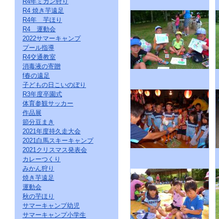
R4年ミカン狩り
ー
R4 焼き芋遠足
ジ
の
R4年 芋ほり
情
R4 運動会
報
2022サマーキャンプ
へ
プール指導
R4交通教室
消毒液の寄贈
f春の遠足
子どもの日こいのぼり
R3年度卒園式
体育参観サッカー
作品展
節分豆まき
2021年度持久走大会
2021白馬スキーキャンプ
2021クリスマス発表会
カレーつくり
みかん狩り
焼き芋遠足
運動会
秋の芋ほり
サマーキャンプ幼児
サマーキャンプ小学生