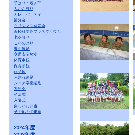
芋ほり・焼き芋
みかん狩り
カレーパーティ
節分会
クリスマス発表会
浜松科学館プラネタリウム
七夕飾り
こいのぼり
春の遠足
交通安全教室
体育参観
保育参観
作品展
お別れ遠足
シニア卒園遠足
謝恩会
卒園式
入園式
楽しいお弁当
その他の出来事
2024年度
2023年度