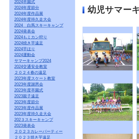
直
2024卒園式
接
幼児サマー
2024年度節分
本
2024年度作品展
文
2024年度持久走大会
を
2024 白馬スキーキャンプ
ご
2024発表会
覧
2024もミカン狩り
に
な
2024焼き芋遠足
る
2024芋ほり
か
2024運動会
た
サマーキャンプ2024
は
2024交通安全教室
「こ
２０２４春の遠足
の
2023年度スケート教室
ペ
2023年度謝恩会
ー
ジ
2023年度卒園式
の
2023親子遠足
情
2023年度節分
報
2023年度作品展
へ」
2023年度持久走大会
と
202３スキーキャンプ
い
2023発表会
う
２０２３カレーパーティー
リ
２０２３焼き芋遠足
ン