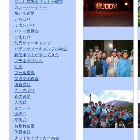
ジュビロ磐田サッカー教室
カレーパーティー
焼いも遠足
いもほり
ミカンがり
バディ運動会
ひまわり
幼児サマーキャンプ
バディサマーキャンプ小学生
郵便ポストがやってきた
プラネタリウム
七夕
プール指導
交通安全教室
体育参観
こいのぼり
春の遠足
入園式
スケート
謝恩会
卒園式
お別れ遠足
体育参観
チャイルドサッカー大会