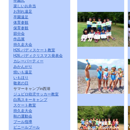
卒園式
楽しいお弁当
お別れ遠足
卒園遠足
体育参観
保育参観
節分会
作品展
持久走大会
H26.バディスケート教室
H26.バディクリスマス発表会
カレーパーティー
みかんがり
焼いも遠足
いもほり
敬老の日
サマーキャンプin西湖
ジュビロ幼児サッカー教室
白馬スキーキャンプ
スケート教室
持久走大会
秋の運動会
プール指導
ビニールプール