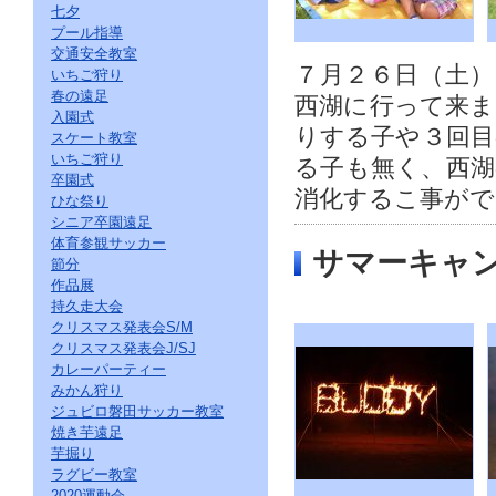
七夕
プール指導
交通安全教室
７月２６日（土
いちご狩り
春の遠足
西湖に行って来
入園式
りする子や３回
スケート教室
いちご狩り
る子も無く、西
卒園式
消化するこ事がで
ひな祭り
シニア卒園遠足
体育参観サッカー
サマーキャ
節分
作品展
持久走大会
クリスマス発表会S/M
クリスマス発表会J/SJ
カレーパーティー
みかん狩り
ジュビロ磐田サッカー教室
焼き芋遠足
芋掘り
ラグビー教室
2020運動会