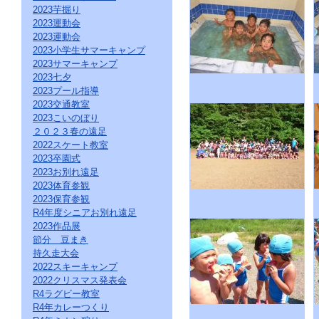
ク
2023芋掘り
を
2023運動会
ク
2023運動会
リ
2023小学生サマーキャンプ
ッ
2023サマーキャンプ
ク
2023七夕
し
2023プール指導
て
2023交通教室
く
だ
2023こいのぼり
さ
２０２３春の遠足
い。
2022スケート教室
サ
2023卒園式
イ
2023お別れ遠足
ト
2023体育参観
共
2023保育参観
通
R4年度シニアお別れ遠足
の
2023作品展
メ
ニ
節分 豆まき
ュ
持久走大会
ー
2022スキーキャンプ
へ
2022クリスマス発表会
こ
R4ラグビー教室
の
R4年カレーつくり
ペ