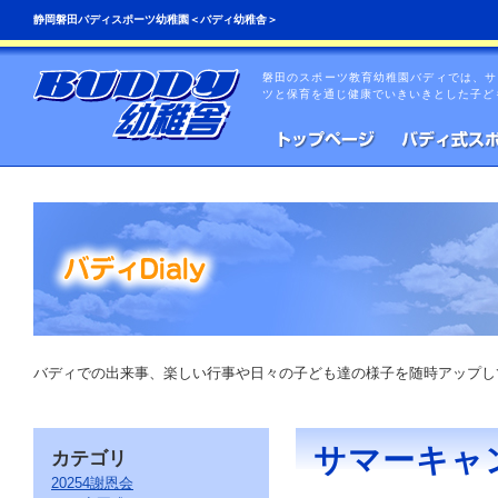
こ
ペ
静岡磐田バディスポーツ幼稚園＜バディ幼稚舎＞
の
ー
ペ
ジ
ー
の
磐田のスポーツ教育幼稚園バディでは、サ
ジ
先
ツと保育を通じ健康でいきいきとした子ど
は、
頭
共
へ
通
の
メ
ニ
ュ
ー
を
読
み
飛
ば
す
こ
バディでの出来事、楽しい行事や日々の子ども達の様子を随時アップし
と
が
で
き
サマーキャン
カテゴリ
ま
す。
20254謝恩会