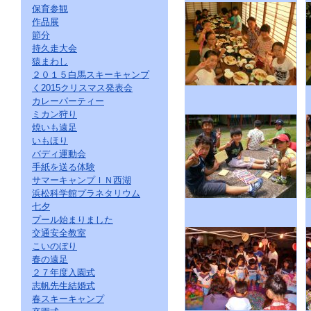
保育参観
作品展
節分
持久走大会
猿まわし
２０１５白馬スキーキャンプ
く2015クリスマス発表会
カレーパーティー
ミカン狩り
焼いも遠足
いもほり
バディ運動会
手紙を送る体験
サマーキャンプＩＮ西湖
浜松科学館プラネタリウム
七夕
プール始まりました
交通安全教室
こいのぼり
春の遠足
２７年度入園式
志帆先生結婚式
春スキーキャンプ