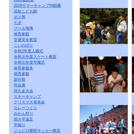
2020サマーキャンプIN朝霧
浜松こども館
ポス熊
七夕
プール指導
体育参観
交通安全教室
こいのぼり
令和2年度入園式
令和元年度スケート教室
令和元年度卒園式
体育参観冬
保育参観
節分祭
作品展
持久走大会
スキーキャンプ
クリスマス発表会
カレーつくり
みかん狩り
焼き芋遠足
芋掘り
ジュビロ磐田サッカー教室