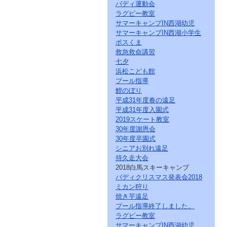
バディ運動会
ラグビー教室
サマーキャンプIN西湖幼児
サマーキャンプIN西湖小学生
ポスくま
救急救命講習
七夕
浜松こども館
プール指導
鯉のぼり
平成31年度春の遠足
平成31年度入園式
2019スケート教室
30年度謝恩会
30年度卒園式
シニアお別れ遠足
持久走大会
2018白馬スキーキャンプ
バディクリスマス発表会2018
ミカン狩り
焼き芋遠足
プール指導終了しました。
ラグビー教室
サマーキャンプIN西湖幼児