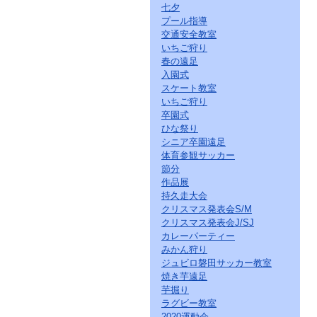
七夕
プール指導
交通安全教室
いちご狩り
春の遠足
入園式
スケート教室
いちご狩り
卒園式
ひな祭り
シニア卒園遠足
体育参観サッカー
節分
作品展
持久走大会
クリスマス発表会S/M
クリスマス発表会J/SJ
カレーパーティー
みかん狩り
ジュビロ磐田サッカー教室
焼き芋遠足
芋掘り
ラグビー教室
2020運動会