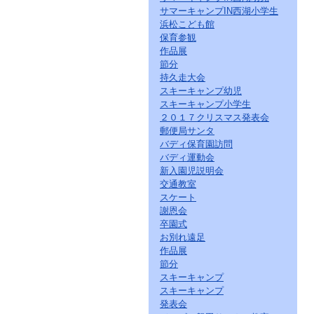
サマーキャンプIN西湖小学生
浜松こども館
保育参観
作品展
節分
持久走大会
スキーキャンプ幼児
スキーキャンプ小学生
２０１７クリスマス発表会
郵便局サンタ
バディ保育園訪問
バディ運動会
新入園児説明会
交通教室
スケート
謝恩会
卒園式
お別れ遠足
作品展
節分
スキーキャンプ
スキーキャンプ
発表会