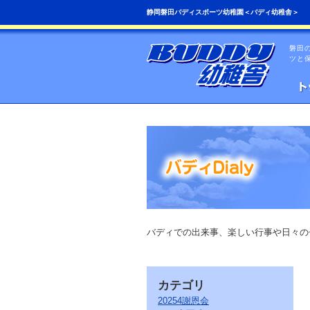
こ
ペ
静岡磐田バディスポーツ幼稚園＜バディ幼稚舎＞
の
ー
ペ
ジ
ー
の
磐田
ジ
先
ツと
は、
頭
共
へ
通
の
メ
ニ
ュ
ー
を
読
み
飛
ば
す
こ
バディでの出来事、楽しい行事や日々の
と
が
で
き
カテゴリ
ま
す。
20254謝恩会