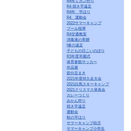
R4年ミカン狩り
ー
R4 焼き芋遠足
ジ
の
R4年 芋ほり
情
R4 運動会
報
2022サマーキャンプ
へ
プール指導
R4交通教室
消毒液の寄贈
f春の遠足
子どもの日こいのぼり
R3年度卒園式
体育参観サッカー
作品展
節分豆まき
2021年度持久走大会
2021白馬スキーキャンプ
2021クリスマス発表会
カレーつくり
みかん狩り
焼き芋遠足
運動会
秋の芋ほり
サマーキャンプ幼児
サマーキャンプ小学生