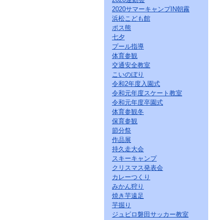
2020サマーキャンプIN朝霧
浜松こども館
ポス熊
七夕
プール指導
体育参観
交通安全教室
こいのぼり
令和2年度入園式
令和元年度スケート教室
令和元年度卒園式
体育参観冬
保育参観
節分祭
作品展
持久走大会
スキーキャンプ
クリスマス発表会
カレーつくり
みかん狩り
焼き芋遠足
芋掘り
ジュビロ磐田サッカー教室