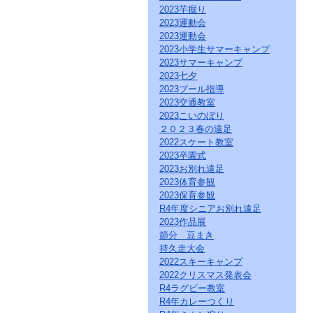
ク
2023芋掘り
を
2023運動会
ク
2023運動会
リ
2023小学生サマーキャンプ
ッ
2023サマーキャンプ
ク
2023七夕
し
2023プール指導
て
2023交通教室
く
だ
2023こいのぼり
さ
２０２３春の遠足
い。
2022スケート教室
サ
2023卒園式
イ
2023お別れ遠足
ト
2023体育参観
共
2023保育参観
通
R4年度シニアお別れ遠足
の
2023作品展
メ
ニ
節分 豆まき
ュ
持久走大会
ー
2022スキーキャンプ
へ
2022クリスマス発表会
こ
R4ラグビー教室
の
R4年カレーつくり
ペ