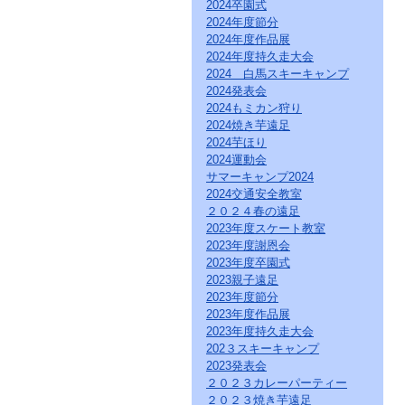
直
2024卒園式
接
2024年度節分
本
2024年度作品展
文
2024年度持久走大会
を
2024 白馬スキーキャンプ
ご
2024発表会
覧
2024もミカン狩り
に
な
2024焼き芋遠足
る
2024芋ほり
か
2024運動会
た
サマーキャンプ2024
は
2024交通安全教室
「こ
２０２４春の遠足
の
2023年度スケート教室
ペ
2023年度謝恩会
ー
ジ
2023年度卒園式
の
2023親子遠足
情
2023年度節分
報
2023年度作品展
へ」
2023年度持久走大会
と
202３スキーキャンプ
い
2023発表会
う
２０２３カレーパーティー
リ
２０２３焼き芋遠足
ン