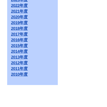
2022年度
2021年度
2020年度
2019年度
2018年度
2017年度
2016年度
2015年度
2014年度
2013年度
2012年度
2011年度
2010年度