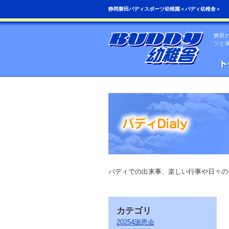
こ
ペ
静岡磐田バディスポーツ幼稚園＜バディ幼稚舎＞
の
ー
ペ
ジ
ー
の
磐田
ジ
先
ツと
は、
頭
共
へ
通
の
メ
ニ
ュ
ー
を
読
み
飛
ば
す
こ
バディでの出来事、楽しい行事や日々の
と
が
で
き
カテゴリ
ま
す。
20254謝恩会