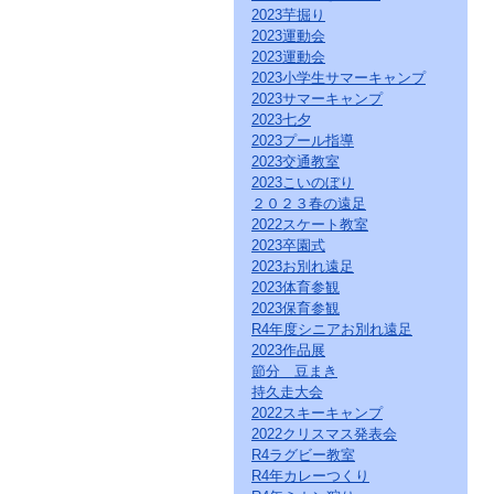
ク
2023芋掘り
を
2023運動会
ク
2023運動会
リ
2023小学生サマーキャンプ
ッ
2023サマーキャンプ
ク
2023七夕
し
2023プール指導
て
2023交通教室
く
だ
2023こいのぼり
さ
２０２３春の遠足
い。
2022スケート教室
サ
2023卒園式
イ
2023お別れ遠足
ト
2023体育参観
共
2023保育参観
通
R4年度シニアお別れ遠足
の
2023作品展
メ
ニ
節分 豆まき
ュ
持久走大会
ー
2022スキーキャンプ
へ
2022クリスマス発表会
こ
R4ラグビー教室
の
R4年カレーつくり
ペ