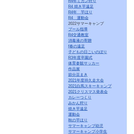
R4年ミカン狩り
ー
R4 焼き芋遠足
ジ
の
R4年 芋ほり
情
R4 運動会
報
2022サマーキャンプ
へ
プール指導
R4交通教室
消毒液の寄贈
f春の遠足
子どもの日こいのぼり
R3年度卒園式
体育参観サッカー
作品展
節分豆まき
2021年度持久走大会
2021白馬スキーキャンプ
2021クリスマス発表会
カレーつくり
みかん狩り
焼き芋遠足
運動会
秋の芋ほり
サマーキャンプ幼児
サマーキャンプ小学生