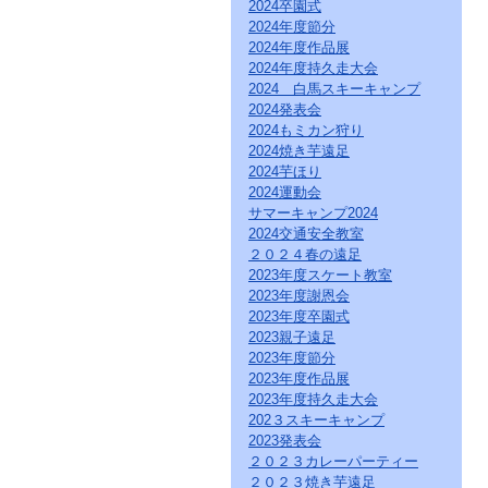
直
2024卒園式
接
2024年度節分
本
2024年度作品展
文
2024年度持久走大会
を
2024 白馬スキーキャンプ
ご
2024発表会
覧
2024もミカン狩り
に
な
2024焼き芋遠足
る
2024芋ほり
か
2024運動会
た
サマーキャンプ2024
は
2024交通安全教室
「こ
２０２４春の遠足
の
2023年度スケート教室
ペ
2023年度謝恩会
ー
ジ
2023年度卒園式
の
2023親子遠足
情
2023年度節分
報
2023年度作品展
へ」
2023年度持久走大会
と
202３スキーキャンプ
い
2023発表会
う
２０２３カレーパーティー
リ
２０２３焼き芋遠足
ン