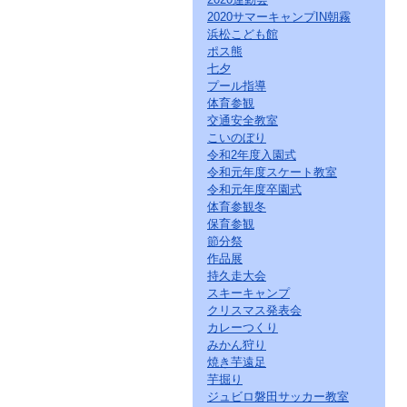
2020サマーキャンプIN朝霧
浜松こども館
ポス熊
七夕
プール指導
体育参観
交通安全教室
こいのぼり
令和2年度入園式
令和元年度スケート教室
令和元年度卒園式
体育参観冬
保育参観
節分祭
作品展
持久走大会
スキーキャンプ
クリスマス発表会
カレーつくり
みかん狩り
焼き芋遠足
芋掘り
ジュビロ磐田サッカー教室