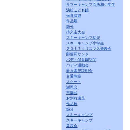
サマーキャンプIN西湖小学生
浜松こども館
保育参観
作品展
節分
持久走大会
スキーキャンプ幼児
スキーキャンプ小学生
２０１７クリスマス発表会
郵便局サンタ
バディ保育園訪問
バディ運動会
新入園児説明会
交通教室
スケート
謝恩会
卒園式
お別れ遠足
作品展
節分
スキーキャンプ
スキーキャンプ
発表会