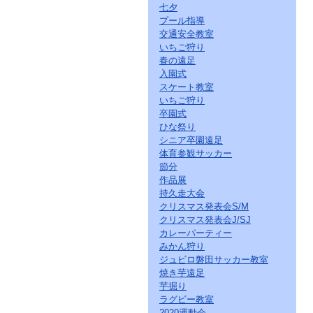
七夕
プール指導
交通安全教室
いちご狩り
春の遠足
入園式
スケート教室
いちご狩り
卒園式
ひな祭り
シニア卒園遠足
体育参観サッカー
節分
作品展
持久走大会
クリスマス発表会S/M
クリスマス発表会J/SJ
カレーパーティー
みかん狩り
ジュビロ磐田サッカー教室
焼き芋遠足
芋掘り
ラグビー教室
2020運動会