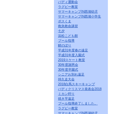
バディ運動会
ラグビー教室
サマーキャンプIN西湖幼児
サマーキャンプIN西湖小学生
ポスくま
救急救命講習
七夕
浜松こども館
プール指導
鯉のぼり
平成31年度春の遠足
平成31年度入園式
2019スケート教室
30年度謝恩会
30年度卒園式
シニアお別れ遠足
持久走大会
2018白馬スキーキャンプ
バディクリスマス発表会2018
ミカン狩り
焼き芋遠足
プール指導終了しました。
ラグビー教室
サマーキャンプIN西湖幼児