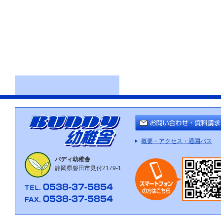
概要・アクセス・通園バス
バディ幼稚舎
静岡県磐田市見付2179-1